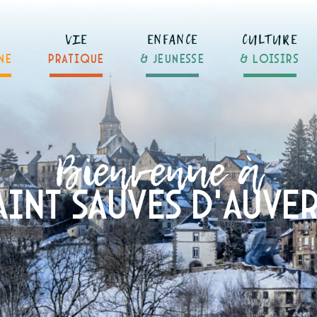
VIE
ENFANCE
CULTURE
NE
PRATIQUE
& JEUNESSE
& LOISIRS
Bienvenue à
aint Sauves d'auve