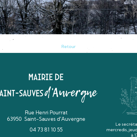
Retour
Mairie de
d'Auvergne
aint-Sauves
Rue Henri Pourrat
63950 Saint-Sauves d'Auvergne
Le secrétar
04 73 81 10 55
mercredis, jeu
à 1