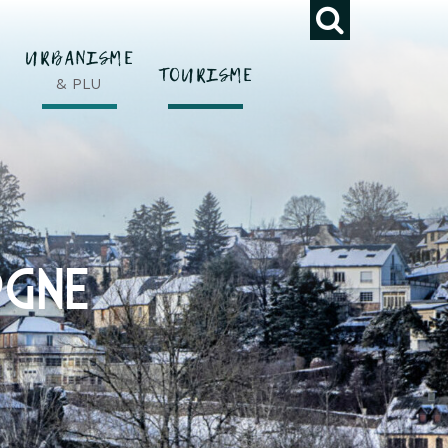
URBANISME
TOURISME
& PLU
rgne