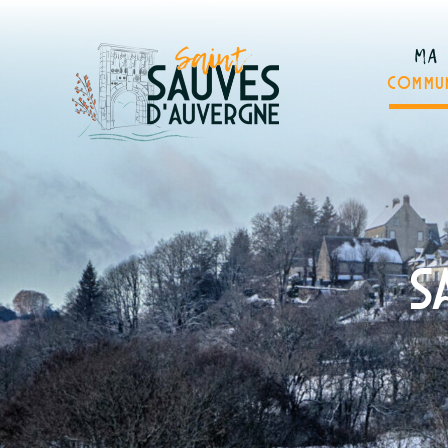
MA
COMMU
S